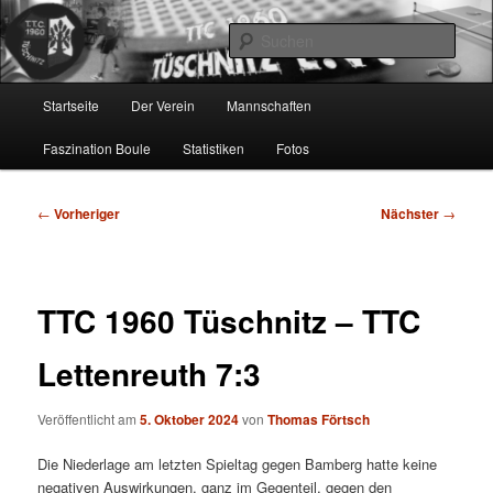
Zum
online…
primären
Such
Inhalt
springen
TTC 1960 Tüschnitz e.V.
Hauptmenü
Startseite
Der Verein
Mannschaften
Faszination Boule
Statistiken
Fotos
Beitragsnavigation
←
Vorheriger
Nächster
→
TTC 1960 Tüschnitz – TTC
Lettenreuth 7:3
Veröffentlicht am
5. Oktober 2024
von
Thomas Förtsch
Die Niederlage am letzten Spieltag gegen Bamberg hatte keine
negativen Auswirkungen, ganz im Gegenteil, gegen den