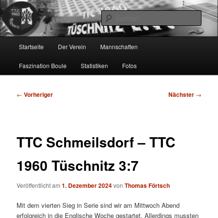
Zum
online…
primären
Such
Inhalt
springen
TTC 1960 Tüschnitz e.V.
Hauptmenü
Startseite
Der Verein
Mannschaften
Faszination Boule
Statistiken
Fotos
Beitragsnavigation
←
Vorheriger
Nächster
→
TTC Schmeilsdorf – TTC
1960 Tüschnitz 3:7
Veröffentlicht am
1. Dezember 2024
von
Thomas Förtsch
Mit dem vierten Sieg in Serie sind wir am Mittwoch Abend
erfolgreich in die Englische Woche gestartet. Allerdings mussten