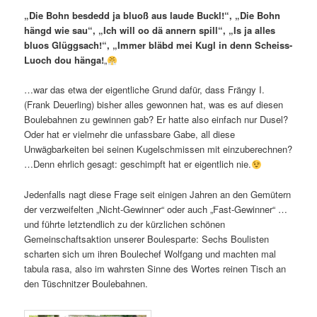
„Die Bohn besdedd ja bluoß aus laude Buckl!“, „Die Bohn
hängd wie sau“, „Ich will oo dä annern spill“, „Is ja alles
bluos Glüggsach!“, „Immer bläbd mei Kugl in denn Scheiss-
Luoch dou hänga!
„
…war das etwa der eigentliche Grund dafür, dass Frängy I.
(Frank Deuerling) bisher alles gewonnen hat, was es auf diesen
Boulebahnen zu gewinnen gab? Er hatte also einfach nur Dusel?
Oder hat er vielmehr die unfassbare Gabe, all diese
Unwägbarkeiten bei seinen Kugelschmissen mit einzuberechnen?
…Denn ehrlich gesagt: geschimpft hat er eigentlich nie.
Jedenfalls nagt diese Frage seit einigen Jahren an den Gemütern
der verzweifelten „Nicht-Gewinner“ oder auch „Fast-Gewinner“ …
und führte letztendlich zu der kürzlichen schönen
Gemeinschaftsaktion unserer Boulesparte: Sechs Boulisten
scharten sich um ihren Boulechef Wolfgang und machten mal
tabula rasa, also im wahrsten Sinne des Wortes reinen Tisch an
den Tüschnitzer Boulebahnen.