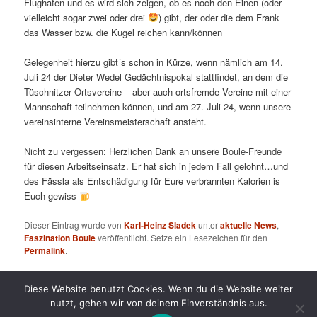
Flughafen und es wird sich zeigen, ob es noch den Einen (oder
vielleicht sogar zwei oder drei
) gibt, der oder die dem Frank
das Wasser bzw. die Kugel reichen kann/können
Gelegenheit hierzu gibt´s schon in Kürze, wenn nämlich am 14.
Juli 24 der Dieter Wedel Gedächtnispokal stattfindet, an dem die
Tüschnitzer Ortsvereine – aber auch ortsfremde Vereine mit einer
Mannschaft teilnehmen können, und am 27. Juli 24, wenn unsere
vereinsinterne Vereinsmeisterschaft ansteht.
Nicht zu vergessen: Herzlichen Dank an unsere Boule-Freunde
für diesen Arbeitseinsatz. Er hat sich in jedem Fall gelohnt…und
des Fässla als Entschädigung für Eure verbrannten Kalorien is
Euch gewiss
Dieser Eintrag wurde von
Karl-Heinz Sladek
unter
aktuelle News
,
Faszination Boule
veröffentlicht. Setze ein Lesezeichen für den
Permalink
.
Diese Website benutzt Cookies. Wenn du die Website weiter
Datenschutz
Stolz präsentiert von WordPress
nutzt, gehen wir von deinem Einverständnis aus.