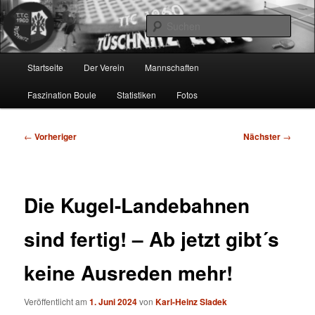
Zum
online…
primären
Such
Inhalt
springen
TTC 1960 Tüschnitz e.V.
Hauptmenü
Startseite
Der Verein
Mannschaften
Faszination Boule
Statistiken
Fotos
Beitragsnavigation
←
Vorheriger
Nächster
→
Die Kugel-Landebahnen
sind fertig! – Ab jetzt gibt´s
keine Ausreden mehr!
Veröffentlicht am
1. Juni 2024
von
Karl-Heinz Sladek