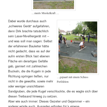
…meets Muskelkraft …
Dabei wurde durchaus auch
„schweres Gerät“ aufgefahren,
denn Dirk brachte tatsächlich
sein Laser-Nivelliergerät mit –
und was soll man sagen: Selbst
der erfahrenen Bauleiter hätte
nicht gedacht, dass es auf der
aufm ersten Blick fast ebenen
Fläche ein derartiges Gefälle
gab, garniert mit zahlreichen
Buckeln, die die Kugeln in jede
Richtung springen ließen, nur
…gepaart mit einem Schuss
nicht in die gewollte, sowie mehr
Perfektion
oder weniger unsichtbaren
Sandgruben, die jede Kugel verschluckte, die es wagte sich über
diesen Treibsand hinweg zu setzen.
Aber wie auch immer: Dieses Gezeter und Gejammer – ein
anderer würde auch „Ausreden erfinden für´s eigene