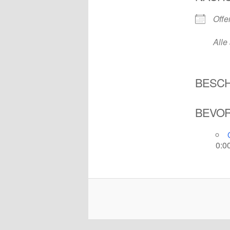
Offe
Alle
BESC
BEVOR
0:0