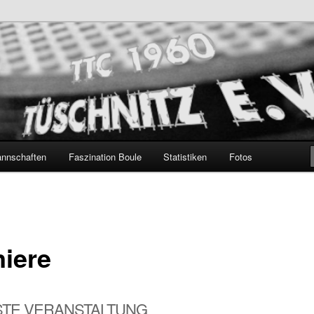
hnitz e.V.
nnschaften
Faszination Boule
Statistiken
Fotos
niere
TE VERANSTALTUNG